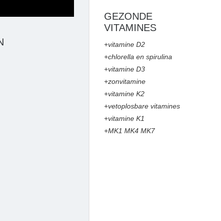
GEZONDE
VITAMINES
N
+
vitamine D2
+
chlorella en spirulina
+
vitamine D3
+
zonvitamine
+
vitamine K2
+
vetoplosbare vitamines
+
vitamine K1
+
MK1 MK4 MK7