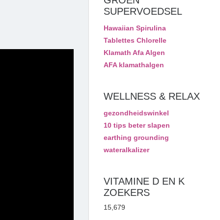
GROEN
SUPERVOEDSEL
Hawaiian Spirulina
Tablettes Chlorelle
Klamath Afa Algen
AFA klamathalgen
WELLNESS & RELAX
gezondheidswinkel
10 tips beter slapen
earthing grounding
wateralkalizer
VITAMINE D EN K
ZOEKERS
15,679