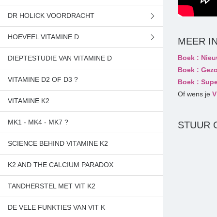
DR HOLICK VOORDRACHT
NIEUW LICHT OP VITAMINE D
HOEVEEL VITAMINE D
GEZONDHEID VAN DE ZON
PREVENTIE CHRONISCHE ZIEKTES
MEER I
Boek : Nieu
DIEPTESTUDIE VAN VITAMINE D
SUPER HORMOON VITAMINE D
TE WEINIG VITAMINE D
Boek : Gezo
VITAMINE D2 OF D3 ?
Boek : Supe
Of wens je
V
VITAMINE K2
MK1 - MK4 - MK7 ?
STUUR 
SCIENCE BEHIND VITAMINE K2
K2 AND THE CALCIUM PARADOX
TANDHERSTEL MET VIT K2
DE VELE FUNKTIES VAN VIT K