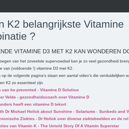
n K2 belangrijkste Vitamine
inatie ?
NDE VITAMINE D3 MET K2 KAN WONDEREN DO
voegen van het zoveelste supervoedsel kan je zo veel gezondheid bren
e van (voldoende !) vitamine D3 met K2.
 op de volgende pagina's staan een aantal video's die verduidelijken
en K2 zo essentieel zijn.
 can be prevented - Vitamine D Solution
er Velde - gezondheidscoach over Vitamine D
nders heeft een vitamine D tekort
ith Dr Michael Holick about Sunshine - Solariums - Sunbeds and V
hronische Ziektes - Dr Holick over diverse ziektebeelden en de ro
kties van Vitamin K - The Untold Story Of A Vitamin Superstar