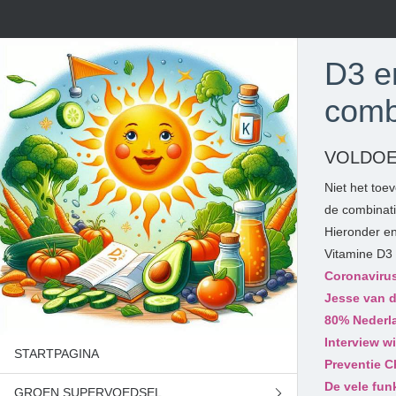
D3 e
comb
VOLDOE
Niet het toe
de combinati
Hieronder en
Vitamine D3 
Coronavirus
Jesse van d
80% Nederla
Interview w
STARTPAGINA
Preventie C
De vele fun
GROEN SUPERVOEDSEL